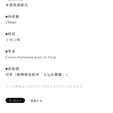
水蒸気蒸留法
■内容量
200ml
■科目
ミカン科
■学名
Citrus balotina piot et Turp
■原産国
日本（静岡県浜松市「えなみ農園」）
※この商品は2点までのご注文とさせていただきます。
通報する