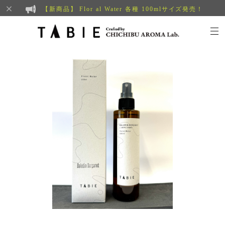
【新商品】 Flor al Water 各種 100mlサイズ発売！