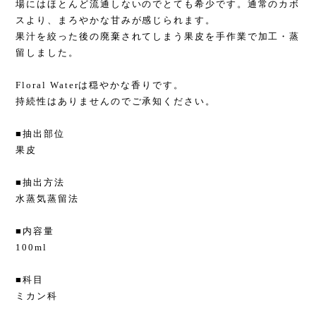
場にはほとんど流通しないのでとても希少です。通常のカボ
スより、まろやかな甘みが感じられます。
果汁を絞った後の廃棄されてしまう果皮を手作業で加工・蒸
留しました。
Floral Waterは穏やかな香りです。
持続性はありませんのでご承知ください。
■抽出部位
果皮
■抽出方法
水蒸気蒸留法
■内容量
100ml
■科目
ミカン科